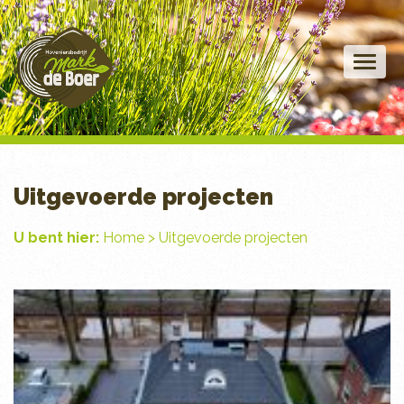
Uitgevoerde projecten
U bent hier:
Home
>
Uitgevoerde projecten